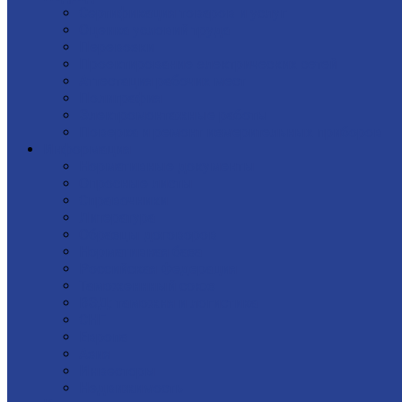
Сертификация товаров и услуг
Оценка условий труда
Перевозки
Проектирование электрических сетей
Аттестация рабочих мест
Полиграфия
Электромонтажные работы
Поверка и ремонт измерительных приборов
Информация
Нормативные документы
Опросные листы
Справочники
Литература
Образцы договоров
Нормативная база
Российская Федерация
Таможеннный союз
ВЭД: таможня и логистика
СНГ
Европа
Азия
Инвесторы
Недвижимость