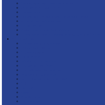
Сертификация товаров и услуг
Оценка условий труда
Перевозки
Проектирование электрических сетей
Аттестация рабочих мест
Полиграфия
Электромонтажные работы
Поверка и ремонт измерительных приборов
Информация
Нормативные документы
Опросные листы
Справочники
Литература
Образцы договоров
Нормативная база
Российская Федерация
Таможеннный союз
ВЭД: таможня и логистика
СНГ
Европа
Азия
Инвесторы
Недвижимость