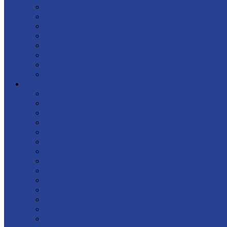
Сертификация товаров и услуг
Оценка условий труда
Перевозки
Проектирование электрических сетей
Аттестация рабочих мест
Полиграфия
Электромонтажные работы
Поверка и ремонт измерительных приборов
Информация
Нормативные документы
Опросные листы
Справочники
Литература
Образцы договоров
Нормативная база
Российская Федерация
Таможеннный союз
ВЭД: таможня и логистика
СНГ
Европа
Азия
Инвесторы
Недвижимость