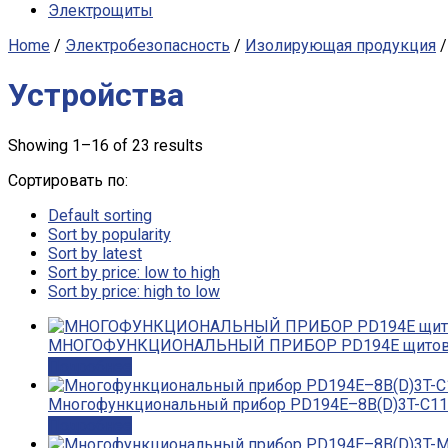
Электрощиты
Home
/
Электробезопасность
/
Изолирующая продукция
/
Устройства
Showing 1–16 of 23 results
Сортировать по:
Default sorting
Sort by popularity
Sort by latest
Sort by price: low to high
Sort by price: high to low
МНОГОФУНКЦИОНАЛЬНЫЙ ПРИБОР PD194Е щитового 
Подробнее
Многофункциональный прибор PD194E–8B(D)3T-C11. 
Подробнее