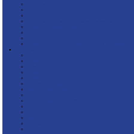
Сертификация товаров и услуг
Оценка условий труда
Перевозки
Проектирование электрических сетей
Аттестация рабочих мест
Полиграфия
Электромонтажные работы
Поверка и ремонт измерительных приборов
Информация
Нормативные документы
Опросные листы
Справочники
Литература
Образцы договоров
Нормативная база
Российская Федерация
Таможеннный союз
ВЭД: таможня и логистика
СНГ
Европа
Азия
Инвесторы
Недвижимость