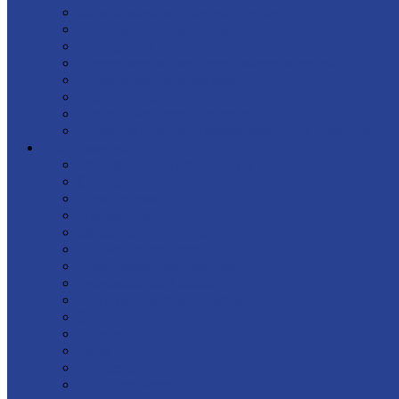
Сертификация товаров и услуг
Оценка условий труда
Перевозки
Проектирование электрических сетей
Аттестация рабочих мест
Полиграфия
Электромонтажные работы
Поверка и ремонт измерительных приборов
Информация
Нормативные документы
Опросные листы
Справочники
Литература
Образцы договоров
Нормативная база
Российская Федерация
Таможеннный союз
ВЭД: таможня и логистика
СНГ
Европа
Азия
Инвесторы
Недвижимость