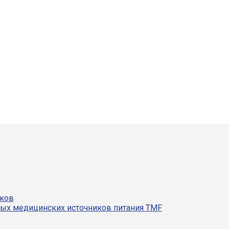
иков
ных медицинских источников питания TMF