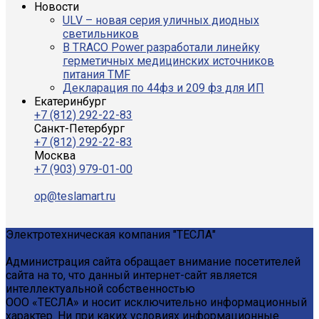
Новости
ULV – новая серия уличных диодных
светильников
В TRACO Power разработали линейку
герметичных медицинских источников
питания TMF
Декларация по 44фз и 209 фз для ИП
Екатеринбург
+7 (812) 292-22-83
Санкт-Петербург
+7 (812) 292-22-83
Москва
+7 (903) 979-01-00
op@teslamart.ru
Электротехническая компания "ТЕСЛА"
Администрация сайта обращает внимание посетителей
сайта на то, что данный интернет-сайт является
интеллектуальной собственностью
ООО «ТЕСЛА» и носит исключительно информационный
характер. Ни при каких условиях информационные