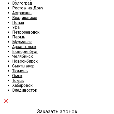
Волгоград
Ростов-на-Дону
Астрахань
Владикавказ
Пенза
Уфа
Петрозаводск
Пермь
Мурманск
Архангельск
Екатеринбург
Челябинск
Новосибирск
Сыктывкар
Тюмень
Омск
Томск
Хабаровск
Владивосток
Заказать звонок