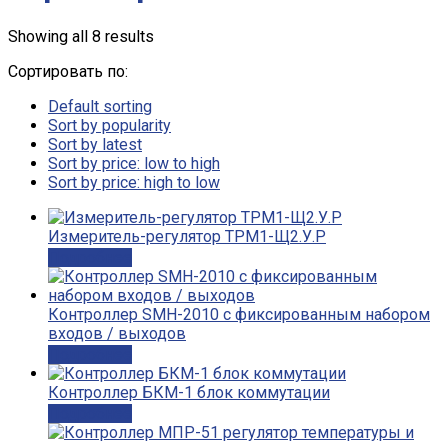
Showing all 8 results
Сортировать по:
Default sorting
Sort by popularity
Sort by latest
Sort by price: low to high
Sort by price: high to low
Измеритель-регулятор ТРМ1-Щ2.У.Р
Подробнее
Контроллер SMH-2010 с фиксированным набором
входов / выходов
Подробнее
Контроллер БКМ-1 блок коммутации
Подробнее