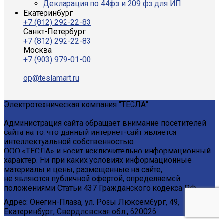
Декларация по 44фз и 209 фз для ИП
Екатеринбург
+7 (812) 292-22-83
Санкт-Петербург
+7 (812) 292-22-83
Москва
+7 (903) 979-01-00
op@teslamart.ru
Электротехническая компания "ТЕСЛА"
Администрация сайта обращает внимание посетителей
сайта на то, что данный интернет-сайт является
интеллектуальной собственностью
ООО «ТЕСЛА» и носит исключительно информационный
характер. Ни при каких условиях информационные
материалы и цены, размещенные на сайте,
не являются публичной офертой, определяемой
положениями Статьи 437 Гражданского кодекса РФ.
Адрес: Онегин-Плаза, ул. Розы Люксембург, 49,
Екатеринбург, Свердловская обл., 620026