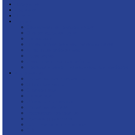
Продукция
Доставка
Оплата
Подряд
Сертификация товаров и услуг
Оценка условий труда
Перевозки
Проектирование электрических сетей
Аттестация рабочих мест
Полиграфия
Электромонтажные работы
Поверка и ремонт измерительных приборов
Информация
Нормативные документы
Опросные листы
Справочники
Литература
Образцы договоров
Нормативная база
Российская Федерация
Таможеннный союз
ВЭД: таможня и логистика
СНГ