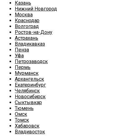
Казань
Нижний Новгород
Москва
Краснодар
Волгоград
Ростов-на-Дону
Астрахань
Владикавказ
Пенза
Уфа
Петрозаводск
Пермь
Мурманск
Архангельск
Екатеринбург
Челябинск
Новосибирск
Сыктывкар
Тюмень
Омск
Томск
Хабаровск
Владивосток