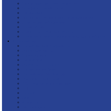
Сертификация товаров и услуг
Оценка условий труда
Перевозки
Проектирование электрических сетей
Аттестация рабочих мест
Полиграфия
Электромонтажные работы
Поверка и ремонт измерительных приборов
Информация
Нормативные документы
Опросные листы
Справочники
Литература
Образцы договоров
Нормативная база
Российская Федерация
Таможеннный союз
ВЭД: таможня и логистика
СНГ
Европа
Азия
Инвесторы
Недвижимость