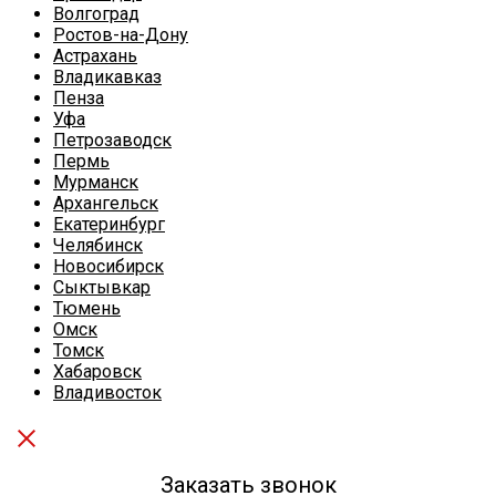
Волгоград
Ростов-на-Дону
Астрахань
Владикавказ
Пенза
Уфа
Петрозаводск
Пермь
Мурманск
Архангельск
Екатеринбург
Челябинск
Новосибирск
Сыктывкар
Тюмень
Омск
Томск
Хабаровск
Владивосток
Заказать звонок