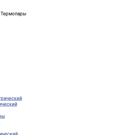
 Термопары
ический
ы