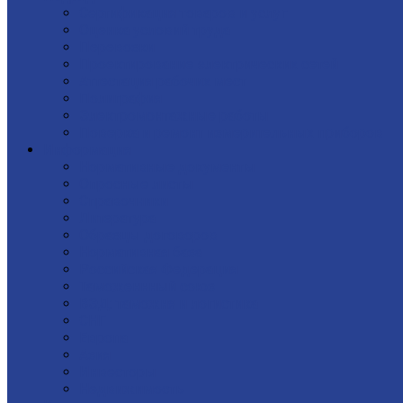
Сертификация товаров и услуг
Оценка условий труда
Перевозки
Проектирование электрических сетей
Аттестация рабочих мест
Полиграфия
Электромонтажные работы
Поверка и ремонт измерительных приборов
Информация
Нормативные документы
Опросные листы
Справочники
Литература
Образцы договоров
Нормативная база
Российская Федерация
Таможеннный союз
ВЭД: таможня и логистика
СНГ
Европа
Азия
Инвесторы
Недвижимость