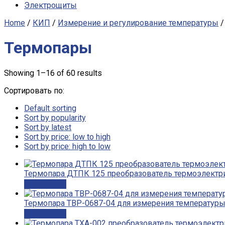
Электрощиты
Home
/
КИП
/
Измерение и регулирование температуры
/
Термопары
Showing 1–16 of 60 results
Сортировать по:
Default sorting
Sort by popularity
Sort by latest
Sort by price: low to high
Sort by price: high to low
Термопара ДТПК 125 преобразователь термоэлектр
Подробнее
Термопара ТВР-0687-04 для измерения температур
Подробнее