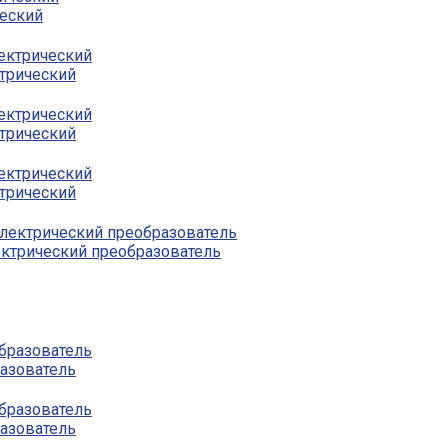
ческий
трический
трический
трический
ектрический преобразователь
азователь
азователь