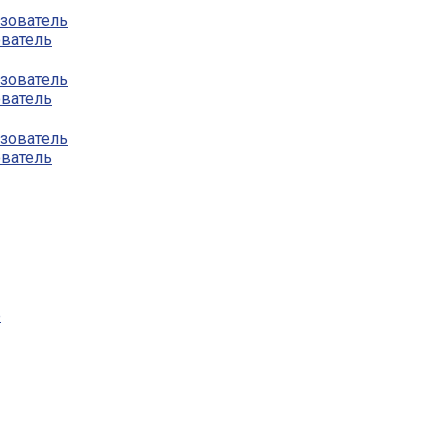
ователь
ователь
ователь