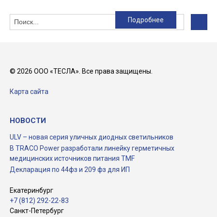
Подробнее
Подробнее
Подробнее
Подробнее
Подробнее
Подробнее
Подробнее
Подробнее
Подробнее
Подробнее
Подробнее
Подробнее
Подробнее
Подробнее
Подробнее
Подробнее
© 2026 ООО «ТЕСЛА». Все права защищены.
Карта сайта
НОВОСТИ
ULV – новая серия уличных диодных светильников
В TRACO Power разработали линейку герметичных
медицинских источников питания TMF
Декларация по 44фз и 209 фз для ИП
Екатеринбург
+7 (812) 292-22-83
Санкт-Петербург