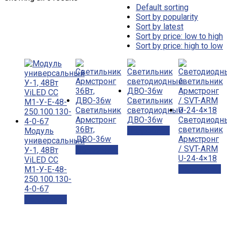
Default sorting
Sort by popularity
Sort by latest
Sort by price: low to high
Sort by price: high to low
Светильник
Светильник
светодиодный
Армстронг
ДВО-36w
Светодиодн
36Вт,
светильник
Подробнее
Модуль
ДВО-36w
Армстронг
универсальный
/ SVT-ARM
Подробнее
У-1, 48Вт
U-24-4×18
ViLED СС
Подробнее
М1-У-Е-48-
250.100.130-
4-0-67
Подробнее