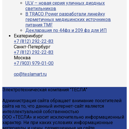
ULV – новая серия уличных диодных
светильников
В TRACO Power разработали линейку
герметичных медицинских источников
питания TMF
Декларация по 44фз и 209 фз для ИП
Екатеринбург
+7 (812) 292-22-83
Санкт-Петербург
+7 (812) 292-22-83
Москва
+7 (903) 979-01-00
op@teslamart.ru
Электротехническая компания "ТЕСЛА"
Администрация сайта обращает внимание посетителей
сайта на то, что данный интернет-сайт является
интеллектуальной собственностью
ООО «ТЕСЛА» и носит исключительно информационный
характер. Ни при каких условиях информационные
материалы и цены, размещенные на сайте,